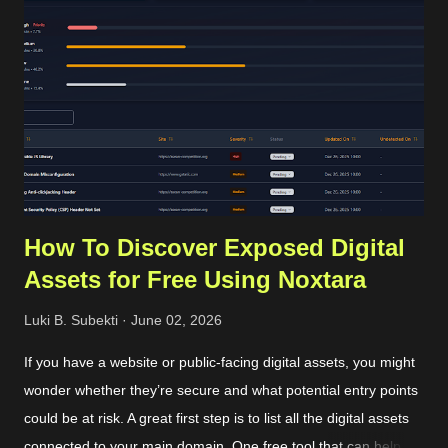
standard for sending the OTP. WhatsApp requires its users to
have a valid phone number during account creation, and it
already has a huge number of users, approximately 3 billion in
2025. Using that common procedure, WhatsApp will charge us
for each OTP sent. The cost depends on the country of the
target phone number. For Indonesia...
How To Discover Exposed Digital
Assets for Free Using Noxtara
Luki B. Subekti
June 02, 2026
If you have a website or public-facing digital assets, you might
wonder whether they’re secure and what potential entry points
could be at risk. A great first step is to list all the digital assets
connected to your main domain. One free tool that can help