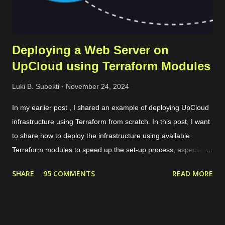
Deploying a Web Server on
UpCloud using Terraform Modules
Luki B. Subekti
November 24, 2024
In my earlier post , I shared an example of deploying UpCloud
infrastructure using Terraform from scratch. In this post, I want
to share how to deploy the infrastructure using available
Terraform modules to speed up the set-up process, especially
for common use cases like preparing a web server. For
SHARE
95 COMMENTS
READ MORE
instance, our need is to deploy a website with some conditions
as follows. The website can be accessed through HTTPS. If
the request is HTTP, it will be redirected to HTTPS. There are 2
domains, web1.yourdomain.com and web2.yourdomain.com .