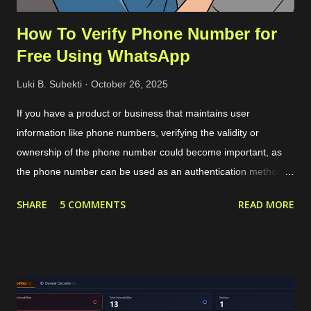
How To Verify Phone Number for
Free Using WhatsApp
Luki B. Subekti
October 26, 2025
If you have a product or business that maintains user
information like phone numbers, verifying the validity or
ownership of the phone number could become important, as
the phone number can be used as an authentication method or
targeted marketing channel. The typical phone verification
SHARE
5 COMMENTS
READ MORE
procedure is by generating a code or OTP in our application,
sending that OTP to the user's phone, and then the user
should insert the OTP in our application for verification. The
OTP can be sent to the users through services like SMS or
WhatsApp that require a valid phone number. For internet-
based communication, WhatsApp has become the de facto