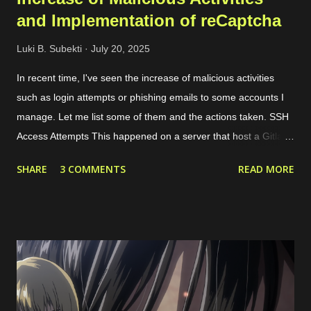
and Implementation of reCaptcha
Luki B. Subekti
July 20, 2025
In recent time, I've seen the increase of malicious activities
such as login attempts or phishing emails to some accounts I
manage. Let me list some of them and the actions taken. SSH
Access Attempts This happened on a server that host a Gitlab
server. Because of this case, I started to limit the incoming
SHARE
3 COMMENTS
READ MORE
traffic to the server using internal and cloud firewall provided by
the cloud provider. I limit the exposed ports, connected network
interfaces, and allowed protocols. Phishing Attempts This
typically happened through email and messaging platform such
as Whatsapp and Facebook Page messaging. The malicious
actors tried to share a suspicious link lured as invoice, support
ticket, or something else. Malicious links shared Spammy Bot