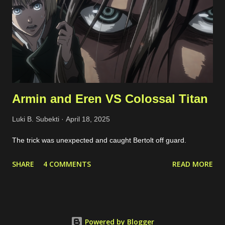
The actors leverage one of public endpoint on my website to
send emails. Actually, the emails won't be forwarded anywhere
except to my own email so this just full my inbox. This bot is
quite active, but I'm still not sure what...
Armin and Eren VS Colossal Titan
Luki B. Subekti
April 18, 2025
The trick was unexpected and caught Bertolt off guard.
SHARE
4 COMMENTS
READ MORE
Powered by Blogger