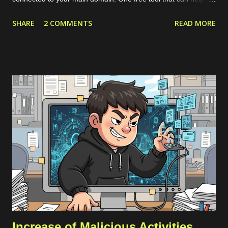
with this is called Noxtara. It offers a variety of security tools in
SHARE
2 COMMENTS
READ MORE
one integrated dashboard, including a feature for discovering
public-facing assets. Creating a free account is simple—just
head over to the registration page . If you’ve got a company
email that matches the domain you want to scan, it’s best to
use that since it makes adding the domain to the Noxtara
platform much easier. No worries if you don’t have a company
email, though; you can still sign up without a problem. Just
keep in mind that when you want to add your company’s
domain for scanning, you’ll need to go through a quick DNS
record check. Registration Once you’ve registered, you can set
up a team and add your domain in the team settings. If the
domai...
Increase of Malicious Activities