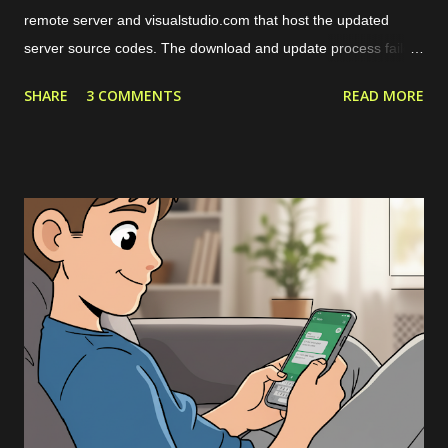
remote server and visualstudio.com that host the updated
server source codes. The download and update process failed
over and over so I couldn't remotely access my remote files
SHARE
3 COMMENTS
READ MORE
through VSCode. The solution is by downloading the server
source codes through a host with a stable connection which in
my case I downloaded from a cloud VPS server. Then I
transfer the downloaded source codes as a compressed file to
my remote server through SCP. Once the file had been on my
remote sever, I extracted them and align the configuration. The
more detailed steps are as follows. First, we should get the
commit ID of our current VSCode application by clicking on the
About option on the Help menu. The commit ID is a
hexadecimal number like
92da9481c0904c6adfe372c12da3b7748d74bdcb . Then we
can download the compressed server source codes as a single
file from the host. ...