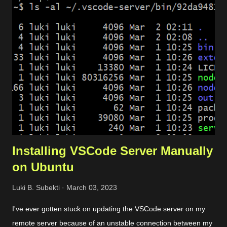
But, users should be redirected to "web2" if they are visiting
"web1". There are 4 main modules that we need to set up the
environment. Private network. It allows the load balancer to
connect with the server and pass the traffic. Server. It is used
to host the website. Load balancer. It includes backend and
frontend configuration. Dynamic certificate. It is requ...
Installing VSCode Server Manually
on Ubuntu
Luki B. Subekti
March 03, 2023
I've ever gotten stuck on updating the VSCode server on my
remote server because of an unstable connection between my