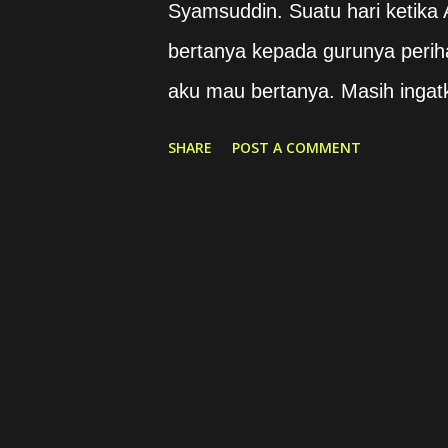
Syamsuddin. Suatu hari ketika A
bertanya kepada gurunya perih
aku mau bertanya. Masih ingat
aku tidak bersalah waktu itu. 
SHARE
POST A COMMENT
guru melakukannya? ” Bertahu
dalam diri sang murid. Tentu 
Karena yang disimpannya bukan
yang mengecewakan. Karena tak
merasa bersalah. Gurunya pu
datangnya hari ini. Di mana ka
kamu tahu nak, bahwa pukulan