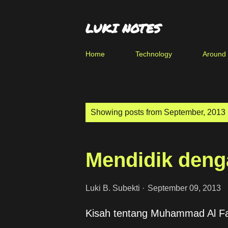
LUKI NOTES
Home
Technology
Around
P
Showing posts from September, 2013
o
s
Mendidik den
t
s
Luki B. Subekti
September 09, 2013
Kisah tentang Muhammad Al Fat