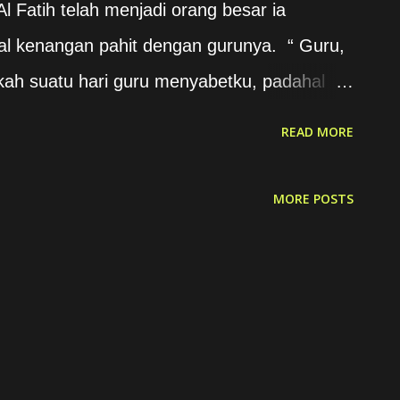
l Fatih telah menjadi orang besar ia
al kenangan pahit dengan gurunya. “ Guru,
kah suatu hari guru menyabetku, padahal
Sekarang aku mau bertanya, atas dasar apa
READ MORE
n-tahun lamanya pertanyaan itu mengendap
tak mudah baginya menyimpan semua itu.
MORE POSTS
 kenangan indah. Tetapi kenangan pahit
 ada yang mau dipukul. Apalagi dia tidak
n menjawab, “ Aku sudah lama menunggu
mu bertanya tentang pukulan itu. Sekarang
 kedzaliman itu membuatmu tak bisa