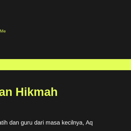
Skip to main content
 Me
gan Hikmah
ih dan guru dari masa kecilnya, Aq